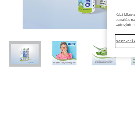
Když kliknet
pomáhá s nav
webových st
Nastavení 