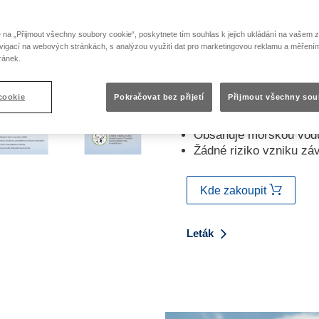
Vlastnosti přípravku
e na „Přijmout všechny soubory cookie“, poskytnete tím souhlas k jejich ukládání na vašem z
igací na webových stránkách, s analýzou využití dat pro marketingovou reklamu a měřen
Žádná omezení pro dlo
ránek.
Nejsou známy lékové in
Neobsahuje konzervan
cookie
Pokračovat bez přijetí
Přijmout všechny sou
Zabudovaný antibakteriá
kontaminaci přípravku
Obsahuje mořskou vodu
Žádné riziko vzniku záv
Kde zakoupit
Leták