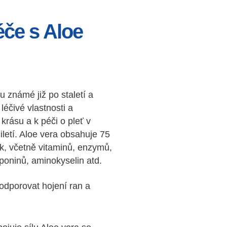
éče s Aloe
u známé již po staletí a
léčivé vlastnosti a
 krásu a k péči o pleť v
ciletí. Aloe vera obsahuje 75
ek, včetně vitaminů, enzymů,
aponinů, aminokyselin atd.
odporovat hojení ran a