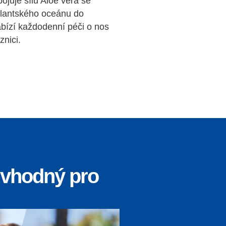
pojuje sílu Aloe vera se
tlantského oceánu do
abízí každodenní péči o nos
znici.
e vhodný pro