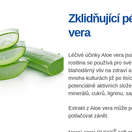
Zklidňující p
vera
Léčivé účinky Aloe vera jso
rostlina se používá pro své 
blahodárný vliv na zdraví a
mnoha kulturách již po tisí
potenciálně aktivních slož
minerálů, cukrů, ligninu, s
Extrakt z Aloe vera může p
potlačovat zánět.
®