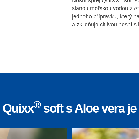
Nosní sprej QUIXX
soft s
slanou mořskou vodou z A
jednoho přípravku, který n
a zklidňuje citlivou nosní sli
®
j Quixx
soft s Aloe vera j