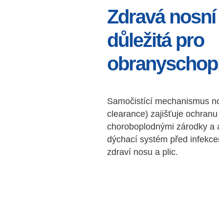
Zdravá nosní 
důležitá pro
obranyschop
Samočistící mechanismus no
clearance) zajišťuje ochran
choroboplodnými zárodky a a
dýchací systém před infekce
zdraví nosu a plic.