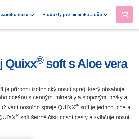
ucpaného nosu
Produkty pro miminka a děti
®
j Quixx
soft s Aloe vera
ft je přírodní izotonický nosní sprej, který obsahuje
ého oceánu s cennými minerály a stopovými prvky a
®
oužívání nosního spreje QUIXX
soft je jednoduché a
®
 QUIXX
soft šetrně čistí nosní cesty a zvlhčuje nosní