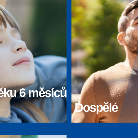
ěku 6 měsíců
Dospělé