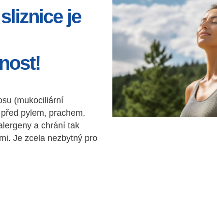
sliznice je
nost!
su (mukociliární
u před pylem, prachem,
lergeny a chrání tak
mi. Je zcela nezbytný pro