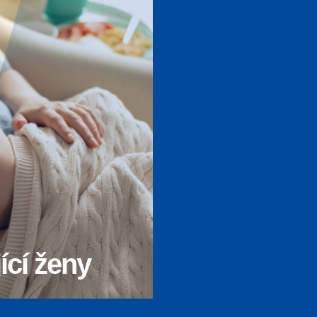
ící ženy