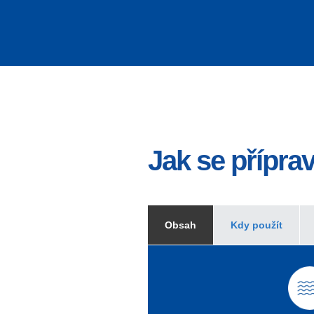
Jak se přípr
Obsah
Kdy použít