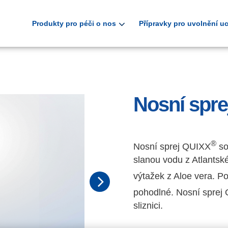
Produkty pro péči o nos
Přípravky pro uvolnění 
Nosní spre
®
Nosní sprej QUIXX
so
slanou vodu z Atlantsk
výtažek z Aloe vera. P
pohodlné. Nosní sprej
sliznici.