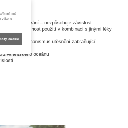
ařízení, což
ím výkonu
uhodobé používání – nezpůsobuje závislost
terakce – možnost použití v kombinaci s jinými léky
ty
bory cookie
lní filtr a mechanismus utěsnění zabraňující
 z Atlantského oceánu
islosti