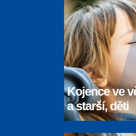
Kojence ve v
a starší, děti